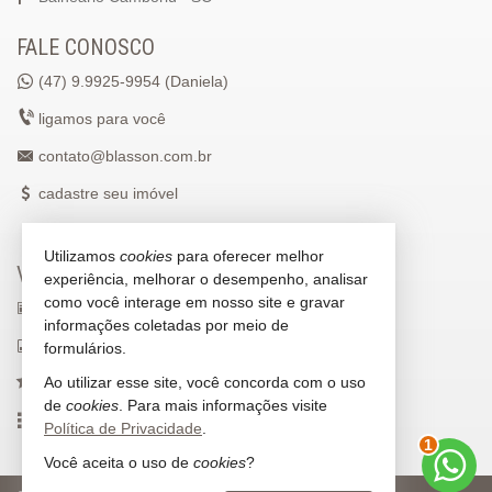
FALE CONOSCO
(47)
9.9925-9954 (Daniela)
ligamos para você
contato@blasson.com.br
cadastre seu imóvel
Utilizamos
cookies
para oferecer melhor
VEJA MAIS
experiência, melhorar o desempenho, analisar
como você interage em nosso site e gravar
receba nosso newsletter
informações coletadas por meio de
indicadores financeiros
formulários.
Ao utilizar esse site, você concorda com o uso
imóveis favoritos
de
cookies
. Para mais informações visite
mapa de imóveis
Política de Privacidade
.
2
Você aceita o uso de
cookies
?