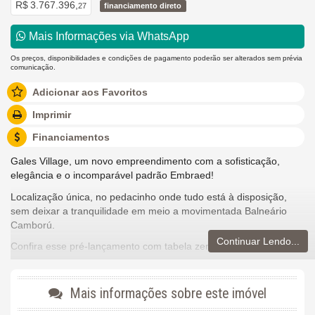
R$ 3.767.396,
27
financiamento direto
Mais Informações via WhatsApp
Os preços, disponibilidades e condições de pagamento poderão ser alterados sem prévia
comunicação.
Adicionar aos Favoritos
Imprimir
Financiamentos
Gales Village, um novo empreendimento com a sofisticação,
elegância e o incomparável padrão Embraed!
Localização única, no pedacinho onde tudo está à disposição,
sem deixar a tranquilidade em meio a movimentada Balneário
Camború.
Continuar Lendo...
Confira esse pré-lançamento com tabela zero.
Empreendimento:
Mais informações sobre este imóvel
43 pavimentos
139 metros