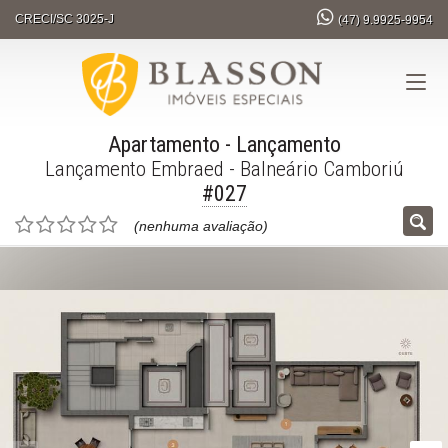
CRECI/SC 3025-J
(47)
9.9925-9954
Apartamento
- Lançamento
Lançamento Embraed - Balneário Camboriú
#027
(nenhuma avaliação)