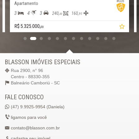
5
#028
Apartamento
3
4
3
240,
160,
91
00
R$ 5.325.000,
00
BLASSON IMÓVEIS ESPECIAIS
Rua 2900, n° 96
Centro - 88330-355
Balneário Camboriú -
SC
FALE CONOSCO
(47)
9.9925-9954 (Daniela)
ligamos para você
contato@blasson.com.br
cadastre seu imóvel