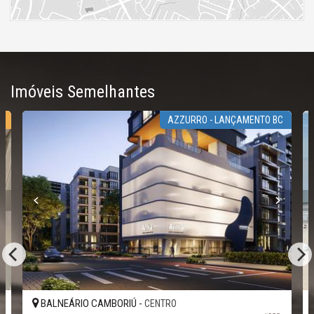
Imóveis Semelhantes
O
AZZURRO - LANÇAMENTO BC
BALNEÁRIO CAMBORIÚ -
CENTRO