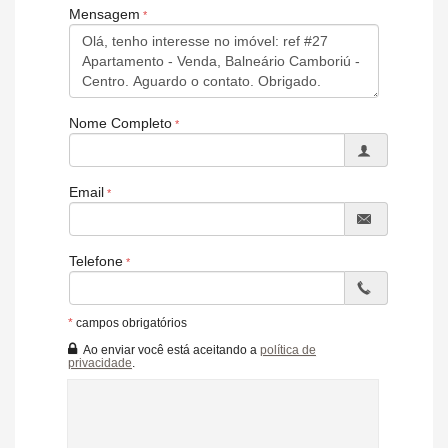
66 apartamentos
Mensagem
2 apartamentos por andar
3 e 4 vagas por apartamento
1 pavimento de lazer
3 elevadores sendo
2 sociais e 1 de emergência
10 salas comerciais com mezanino
Nome Completo
Fachada estilo Neoclássico
Hall Social Com Pé direito Duplo
Guarita
Delivery
Email
Box de Praia
Bicicletário
Telefone
Lazer:
Espaço Fitness
Espaço Teens
*
campos obrigatórios
Salão de Festas
Lounge Externo
Ao enviar você está aceitando a
política de
privacidade
.
Brinquedoteca
Play
Área de Fraldário e Lavabos
Massagem
Sauna Seca e Úmida