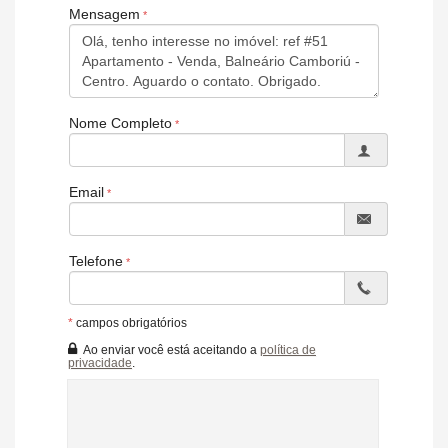
O Yachthouse oferece uma vasta gama de comodidades
Mensagem
exclusivas, incluindo várias piscinas, spa, academia, cinema,
salão de festas, entre outros. A segurança e a privacidade dos
moradores são priorizadas, com acesso controlado e
monitoramento 24 horas.
Viver em um andar alto no Yachthouse é sinônimo de luxo e
Nome Completo
conforto, além de proporcionar uma experiência única devido à
altura do edifício e a beleza da localização.
Email
Telefone
*
campos obrigatórios
Ao enviar você está aceitando a
política de
privacidade
.