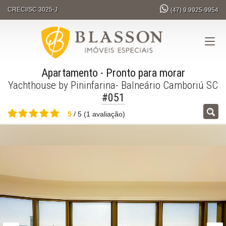
CRECI/SC 3025-J
(47)
9.9925-9954
Apartamento
- Pronto para morar
Yachthouse by Pininfarina- Balneário Camboriú SC
#051
5
/
5
(
1
avaliação)