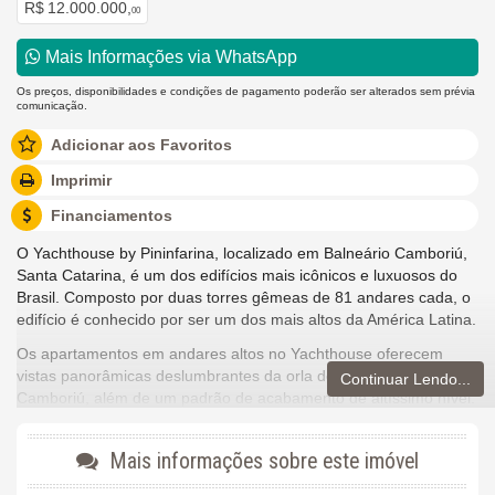
R$ 12.000.000,
00
Mais Informações via WhatsApp
Os preços, disponibilidades e condições de pagamento poderão ser alterados sem prévia
comunicação.
Adicionar aos Favoritos
Imprimir
Financiamentos
O Yachthouse by Pininfarina, localizado em Balneário Camboriú,
Santa Catarina, é um dos edifícios mais icônicos e luxuosos do
Brasil. Composto por duas torres gêmeas de 81 andares cada, o
edifício é conhecido por ser um dos mais altos da América Latina.
Os apartamentos em andares altos no Yachthouse oferecem
vistas panorâmicas deslumbrantes da orla de Balneário
Continuar Lendo...
Camboriú, além de um padrão de acabamento de altíssimo nível.
Esse apartamento em destaque tem uma planta ampla, em torno
de 260 m² de área privativa, com quatro suítes, salas integradas,
Mais informações sobre este imóvel
cozinha gourmet, dependência colmpleta de serviço.