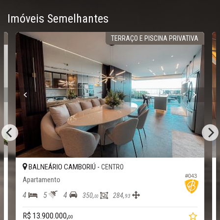
Imóveis Semelhantes
R
TERRAÇO E PISCINA PRIVATIVA
BALNEÁRIO CAMBORIÚ -
CENTRO
#043
6
Apartamento
4
5
4
350,
284,
93
00
R$ 13.900.000,
00