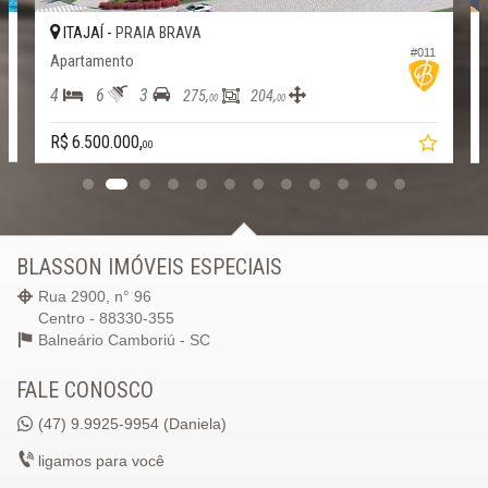
ITAJAÍ -
PRAIA BRAVA
2
#011
Apartamento
4
6
3
275,
204,
00
00
R$ 6.500.000,
00
BLASSON IMÓVEIS ESPECIAIS
Rua 2900, n° 96
Centro - 88330-355
Balneário Camboriú -
SC
FALE CONOSCO
(47)
9.9925-9954 (Daniela)
ligamos para você