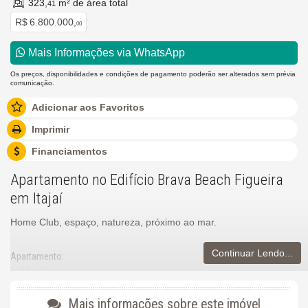
323,
m² de área total
41
R$ 6.800.000,
00
Mais Informações via WhatsApp
Os preços, disponibilidades e condições de pagamento poderão ser alterados sem prévia
comunicação.
Adicionar aos Favoritos
Imprimir
Financiamentos
Apartamento no Edifício Brava Beach Figueira
em Itajaí
Home Club, espaço, natureza, próximo ao mar.
Continuar Lendo...
Apartamento:
04 suítes;
Living integrado;
Lavabo;
Mais informações sobre este imóvel