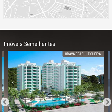
Imóveis Semelhantes
R
BRAVA BEACH - FIGUEIRA