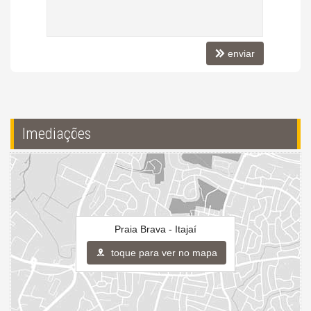
enviar
Imediações
Praia Brava - Itajaí
toque para ver no mapa