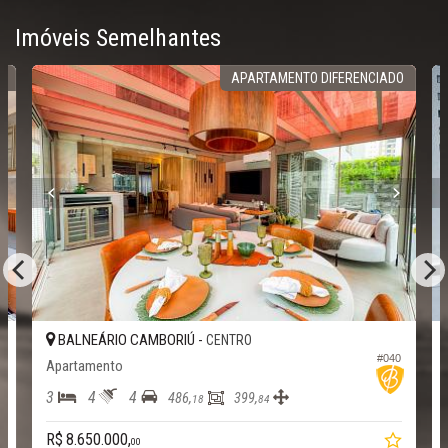
Imóveis Semelhantes
A
APARTAMENTO DIFERENCIADO
BALNEÁRIO CAMBORIÚ -
CENTRO
#040
2
Apartamento
3
4
4
486,
399,
18
84
R$ 8.650.000,
00