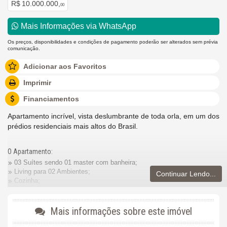
R$ 10.000.000,
00
Mais Informações via WhatsApp
Os preços, disponibilidades e condições de pagamento poderão ser alterados sem prévia
comunicação.
Adicionar aos Favoritos
Imprimir
Financiamentos
Apartamento incrível, vista deslumbrante de toda orla, em um dos
prédios residenciais mais altos do Brasil.
O Apartamento:
03 Suítes sendo 01 master com banheira;
Living para 02 Ambientes;
Continuar Lendo...
Cozinha;
Planta em forma de asa delta;
Janela Infinity;
Lavanderia;
Mais informações sobre este imóvel
Acesso de Social e Serviço;
03 vagas de garagem.