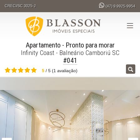
CRECI/SC 3025-J
(47)
9.9925-9954
Apartamento
- Pronto para morar
Infinity Coast - Balneário Camboriú SC
#041
5
/
5
(
1
avaliação)